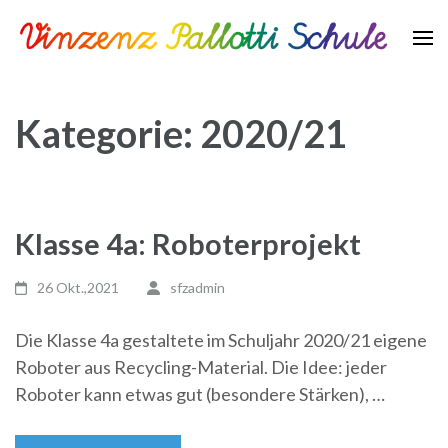
Zum
Inhalt
springen
Vinzenz Pallotti Schule
(Enter
drücken)
Kategorie:
2020/21
Klasse 4a: Roboterprojekt
26 Okt.,2021
sfzadmin
Die Klasse 4a gestaltete im Schuljahr 2020/21 eigene
Roboter aus Recycling-Material. Die Idee: jeder
Roboter kann etwas gut (besondere Stärken), …