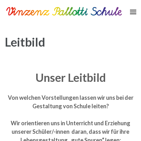
Zum
Inhalt
springen
Vinzenz Pallotti Schule
(Enter
drücken)
Leitbild
Unser Leitbild
Von welchen Vorstellungen lassen wir uns bei der
Gestaltung von Schule
leiten?
Wir orientieren uns in Unterricht und Erziehung
unserer Schüler/-innen daran, dass wir für ihre
Lebensgestaltung „gute Spuren“ legen: