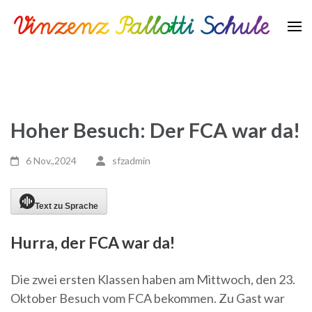
Zum
Inhalt
springen
Vinzenz Pallotti Schule
(Enter
drücken)
Hoher Besuch: Der FCA war da!
6 Nov.,2024
sfzadmin
Text zu Sprache
Hurra, der FCA war da!
Die zwei ersten Klassen haben am Mittwoch, den 23.
Oktober Besuch vom FCA bekommen. Zu Gast war